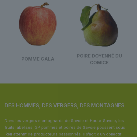
POIRE DOYENNÉ DU
POMME GALA
COMICE
DES HOMMES, DES VERGERS,
DES MONTAGNES
Dans les vergers montagnards de Savoie et Haute-Savoie, les
fruits labélisés IGP pommes et poires de Savoie poussent sous
l’œil attentif de producteurs passionnés. Il s’agit d’un collectif