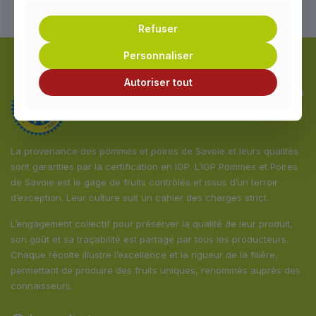
Refuser
Personnaliser
Autoriser tout
IGP pommes et poires de Savoie : un
cahier des charges exigeant
La provenance des pommes et poires de Savoie et leurs qualités
sont garanties par la certification en IGP. L’IGP Pommes et Poires
de Savoie est le gage de fruits contrôlés et issus d’un terroir
d’exception. Leur culture suit un cahier des charges strict.
L’engagement collectif pour préserver la qualité de leur produit,
son goût et sa traçabilité est partagé par tous les producteurs.
Chaque récolte illustre l’excellence et la rigueur de la filière,
permettant de produire des fruits uniques, renommés auprès des
connaisseurs.