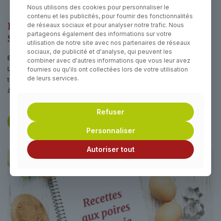
Nous utilisons des cookies pour personnaliser le
contenu et les publicités, pour fournir des fonctionnalités
Recettes gourmandes avec les poires de
de réseaux sociaux et pour analyser notre trafic. Nous
partageons également des informations sur votre
Savoie
utilisation de notre site avec nos partenaires de réseaux
sociaux, de publicité et d'analyse, qui peuvent les
Envie de mettre en valeur les poires de Savoie en cuisine ?
combiner avec d'autres informations que vous leur avez
Laissez-vous inspirer par nos idées savoureuses qui révèlent
fournies ou qu'ils ont collectées lors de votre utilisation
de leurs services.
toute la richesse des variétés de poires IGP, du dessert classique
à la création plus originale en version salée.
Refuser
VOIR LES RECETTES
Personnaliser
Autoriser tout