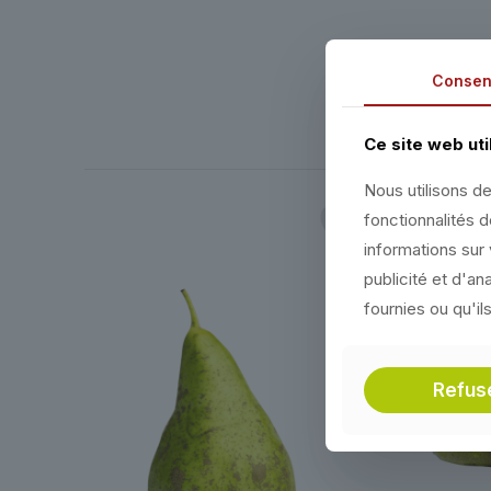
Consen
Ce site web uti
Nous utilisons de
fonctionnalités 
Savoie & Haute
informations sur 
publicité et d'a
fournies ou qu'il
Refus