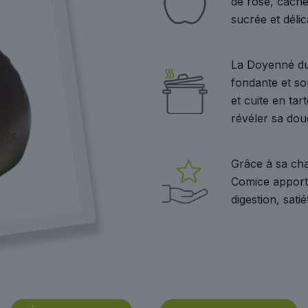
de rose, cache
sucrée et déli
La Doyenné du
fondante et so
et cuite en ta
révéler sa dou
Grâce à sa cha
Comice apporte
digestion, sati