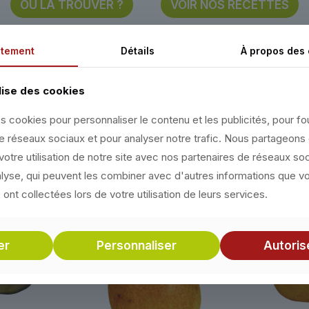
OÙ LA TROUVER ?
VOIR NOS RECETTES
tement
Détails
À propos des
lise des cookies
DÉCOUVREZ NOS POIRES
s cookies pour personnaliser le contenu et les publicités, pour fo
de réseaux sociaux et pour analyser notre trafic. Nous partageon
-Savoie, le seul terroir français qui possède 5 variétés 
votre utilisation de notre site avec nos partenaires de réseaux so
nalyse, qui peuvent les combiner avec d'autres informations que v
s ont collectées lors de votre utilisation de leurs services.
er
Personnaliser
Autoris