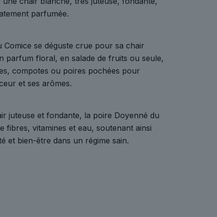
 une chair blanche, très juteuse, fondante,
catement parfumée.
 Comice se déguste crue pour sa chair
n parfum floral, en salade de fruits ou seule,
rtes, compotes ou poires pochées pour
ceur et ses arômes.
ir juteuse et fondante, la poire Doyenné du
 fibres, vitamines et eau, soutenant ainsi
été et bien-être dans un régime sain.