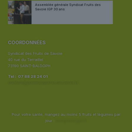
Assemblée générale Syndicat Fruits des
Savoie IGP 30 ans
COORDONNÉES
Syndicat des Fruits de Savoie
40 rue du Terraillet
73190 SAINT-BALDOPH
Tel : 07 88 28 24 01
contact@pommespoiresdesavoie.fr
Pour votre santé, mangez au moins 5 fruits et légumes par
jour :
mangerbouger.fr