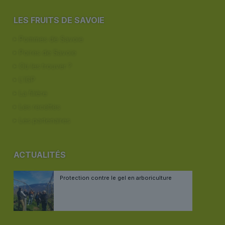
LES FRUITS DE SAVOIE
Pommes de Savoie
Poires de Savoie
Où les trouver ?
L’IGP
La filière
Les recettes
Les partenaires
ACTUALITÉS
Protection contre le gel en arboriculture