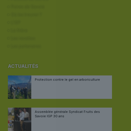
Poires de Savoie
Où les trouver ?
L’IGP
La filière
Les recettes
Les partenaires
ACTUALITÉS
Protection contre le gel en arboriculture
Assemblée générale Syndicat Fruits des
Savoie IGP 30 ans