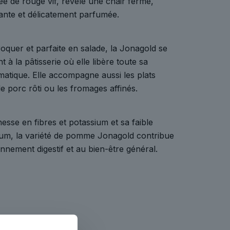
iée de rouge vif, révèle une chair ferme,
ante et délicatement parfumée.
roquer et parfaite en salade, la Jonagold se
 à la pâtisserie où elle libère toute sa
atique. Elle accompagne aussi les plats
e porc rôti ou les fromages affinés.
esse en fibres et potassium et sa faible
ium, la variété de pomme Jonagold contribue
nnement digestif et au bien-être général.