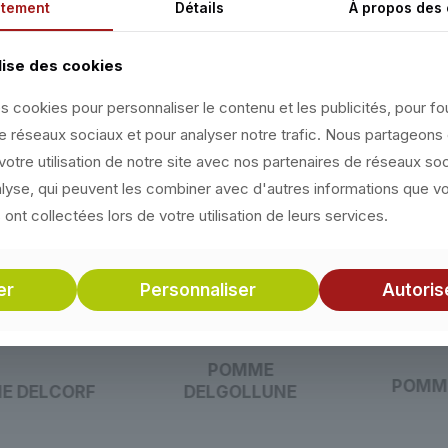
tement
Détails
À propos des
lise des cookies
DÉCOUVREZ NOS POMMES
s cookies pour personnaliser le contenu et les publicités, pour fo
de réseaux sociaux et pour analyser notre trafic. Nous partageon
Savoie, le seul terroir français qui possède 17 variétés
votre utilisation de notre site avec nos partenaires de réseaux so
nalyse, qui peuvent les combiner avec d'autres informations que v
s ont collectées lors de votre utilisation de leurs services.
er
Personnaliser
Autoris
POMME
POMME 
DELGOLLUNE
DELCORF