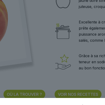
jaune doré str
juteuse, croqu
Excellente à c
prête également
puissance arom
salés, comme l
Grâce à sa rich
teneur en sod
au bon fonctio
OÙ LA TROUVER ?
VOIR NOS RECETTES