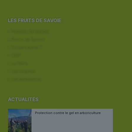
LES FRUITS DE SAVOIE
Pommes de Savoie
Poires de Savoie
Où les trouver ?
L’IGP
La filière
Les recettes
Les partenaires
ACTUALITÉS
Protection contre le gel en arboriculture