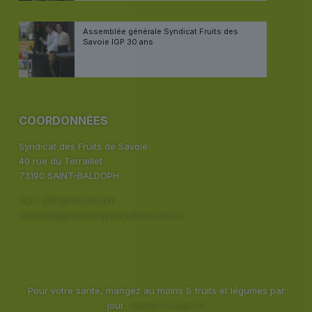
Assemblée générale Syndicat Fruits des
Savoie IGP 30 ans
COORDONNÉES
Syndicat des Fruits de Savoie
40 rue du Terraillet
73190 SAINT-BALDOPH
Tel : 07 88 28 24 01
contact@pommespoiresdesavoie.fr
Pour votre santé, mangez au moins 5 fruits et légumes par
jour :
mangerbouger.fr