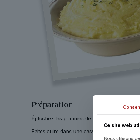
Préparation
Consen
Épluchez les pommes de terre, les poires et 
Ce site web uti
Faites cuire dans une casserole à part les p
Nous utilisons de