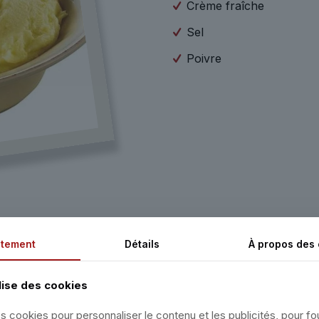
Crème fraîche
Sel
Poivre
tement
Détails
À propos des
les pommes. Faites cuire ensemble à la vapeur, les pommes 
lise des cookies
ommes de terre. Ensuite mélangez le tout dans une casserol
s cookies pour personnaliser le contenu et les publicités, pour fo