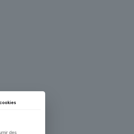
cookies
et les poires.
e.
urnir des