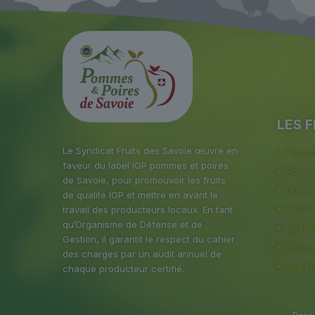
LES F
Le Syndicat Fruits des Savoie œuvre en
Pomme
faveur du label IGP pommes et poires
Poire
de Savoie, pour promouvoir les fruits
Où les
de qualité IGP et mettre en avant le
L’IGP
travail des producteurs locaux. En tant
qu’Organisme de Défense et de
La fili
Gestion, il garantit le respect du cahier
Les r
des charges par un audit annuel de
Les pa
chaque producteur certifié.
Pour 