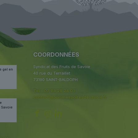
COORDONNÉES
Syndicat des Fruits de Savoie
e gel en
40 rue du Terraillet
73190 SAINT-BALDOPH
Tel : 07 88 28 24 01
contact@pommespoiresdesavoie.fr
le
s Savoie
er.fr