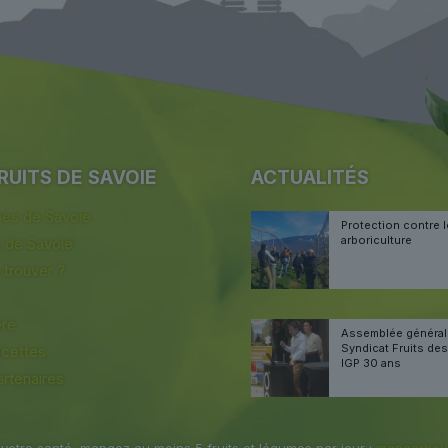
RUITS DE SAVOIE
ACTUALITÉS
s de Savoie
Protection contre l
arboriculture
s de Savoie
 trouver ?
ère
Assemblée généra
Syndicat Fruits de
ecettes
IGP 30 ans
rtenaires
votre santé, mangez au moins 5 fruits et légumes par jour :
mangerboug