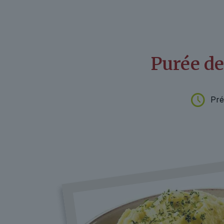
Purée d
Pré