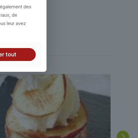
s également des
ciaux, de
ous leur avez
er tout