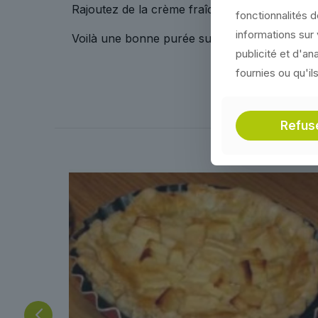
Rajoutez de la crème fraîche, mixez et assai
fonctionnalités 
informations sur 
Voilà une bonne purée sucrée salée pour les 
publicité et d'a
fournies ou qu'il
Refus