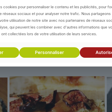
s cookies pour personnaliser le contenu et les publicités, pour fo
nqué puis versez le mélange avec les pommes, pliez les bor
de réseaux sociaux et pour analyser notre trafic. Nous partageon
votre utilisation de notre site avec nos partenaires de réseaux so
nalyse, qui peuvent les combiner avec d'autres informations que v
es au milieu de la pâte feuilletée. Faites cuire 35 minutes 
s ont collectées lors de votre utilisation de leurs services.
er
Personnaliser
Autoris
DÉCOUVREZ NOS RECETTES