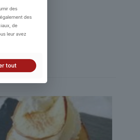
urnir des
ds de la pâte.
s également des
ciaux, de
ous leur avez
à 200°C.
er tout