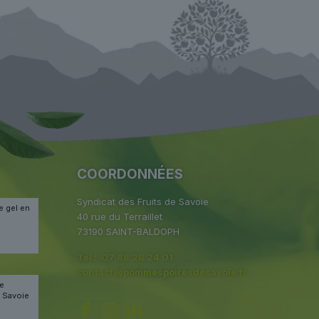
COORDONNÉES
Syndicat des Fruits de Savoie
e gel en
40 rue du Terraillet
73190 SAINT-BALDOPH
Tel : 07 88 28 24 01
contact@pommespoiresdesavoie.fr
le
s Savoie