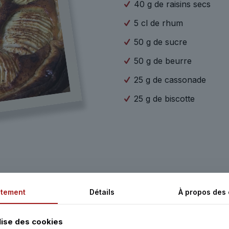
40 g de raisins secs
5 cl de rhum
50 g de sucre
50 g de beurre
25 g de cassonade
25 g de biscotte
tement
Détails
À propos des
nches fines.
s secs et les pruneaux. Saupoudrez avec la moitié du sucre.
lise des cookies