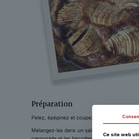
Préparation
Consen
Pelez, épépinez et coupez les pommes en tra
Mélangez-les dans un saladier avec les raisin
Ce site web uti
cassonade et les biscottes mixées.