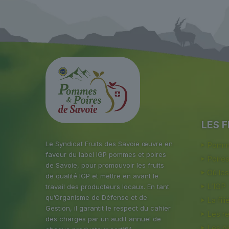
LES F
Le Syndicat Fruits des Savoie œuvre en
Pomme
faveur du label IGP pommes et poires
Poire
de Savoie, pour promouvoir les fruits
Où les
de qualité IGP et mettre en avant le
L’IGP
travail des producteurs locaux. En tant
qu’Organisme de Défense et de
La fili
Gestion, il garantit le respect du cahier
Les r
des charges par un audit annuel de
Les pa