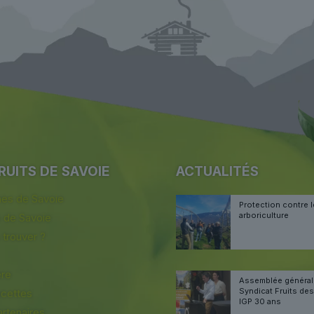
RUITS DE SAVOIE
ACTUALITÉS
s de Savoie
Protection contre l
arboriculture
s de Savoie
 trouver ?
ère
Assemblée généra
Syndicat Fruits de
ecettes
IGP 30 ans
rtenaires